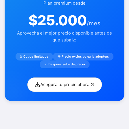
Plan premium desde
$25.000
/mes
Aprovecha el mejor precio disponible antes de
que suba 📈
⏳ Cupos limitados
💎 Precio exclusivo early adopters
📈 Después sube de precio
Asegura tu precio ahora 🎯