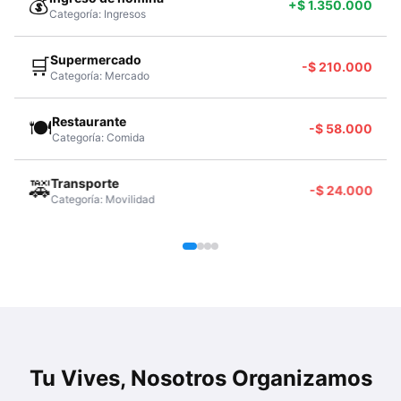
💰
+$ 1.350.000
Categoría:
Ingresos
Supermercado
🛒
-$ 210.000
Categoría:
Mercado
Restaurante
🍽️
-$ 58.000
Categoría:
Comida
Transporte
🚕
-$ 24.000
Categoría:
Movilidad
Tu Vives, Nosotros Organizamos