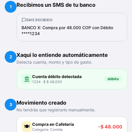
Recibimos un SMS de tu banco
1
SMS RECIBIDO
BANCO X: Compra por 48.000 COP con Débito
****1234
Xaqui lo entiende automáticamente
2
Detecta cuenta, monto y tipo de gasto.
Cuenta débito detectada
débito
1234
·
$ $ 48.000
Movimiento creado
3
No tendrás que registrarlo manualmente.
Compra en Cafetería
🍽️
-$ 48.000
Categoría:
Comida