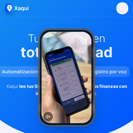
Xaqui
Tus finanzas en
total claridad
 Automatización de SMS con IA
🎤 Registro por voz
Xaqui
lee tus SMS bancarios y organiza tus finanzas con
IA.
Sin planillas, sin esfuerzo.
Descargar la app